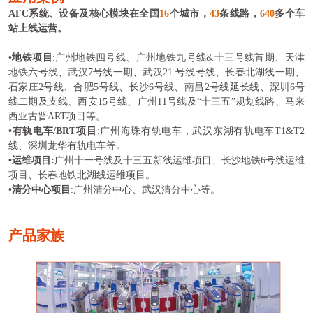
AFC系统、设备及核心模块在全国
16
个城市，
43
条线路，
640
多个车
站上线运营。
•
地铁项目
:
广州地铁四号线、广州地铁九号线
&
十三号线首期、天津
地铁六号线、武汉
7
号线一期、武汉
21
号线号线、长春北湖线一期、
石家庄
2
号线、合肥
5
号线、长沙
6
号线、南昌
2
号线延长线、深圳
6
号
线二期及支线、西安
15
号线、广州
11
号线及
“
十三五
”
规划线路、马来
西亚古晋
ART
项目等。
•
有轨电车
/BRT项目
:广州海珠有轨电车，武汉东湖有轨电车T1&T2
线、深圳龙华有轨电车等。
•
运维项目
:
广州十一号线及十三五新线运维项目、长沙地铁6号线运维
项目、长春地铁北湖线运维项目。
•
清分中心项目
:广州清分中心、武汉清分中心等。
产品家族