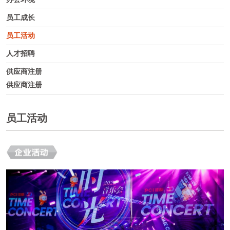
员工成长
员工活动
人才招聘
供应商注册
供应商注册
员工活动