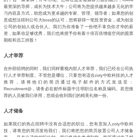
最资深的导师，成长为技术大牛；公司将为您提供越来越多元化的学
习内容及方式，助您成为更卓越的专家、管理、领导者；如果您的创
意或想法得到公司大boss的认可，您将获得一笔投资资金，成为创业
公司的创始人或合伙人。我们为你准备了一份绝不辜负你才华的薪
资，如果你足够优秀，我们也将授予你有着十倍百倍增值空间的股票
期权和员工持股！
人才举荐
在外部招聘的同时，我们同样重视内部人才举荐，我们已经在公司执
行人才举荐制度。不管您是哪位，只要您有适合zoty中欧科技的人才
推荐，请将他们的简历通过电子邮件的方式发送至：
Recruitment@，请务必在邮件标题中注明职位名称及编码。若您推
荐的人员被我们录用，您就会收到我们的精美礼物一份。
人才储备
如果我们的热点招聘中没有合适您的职位，您有意加入zoty中欧科
技，请将您的简历发给我们，我们将把您的简历放置公司人才储备