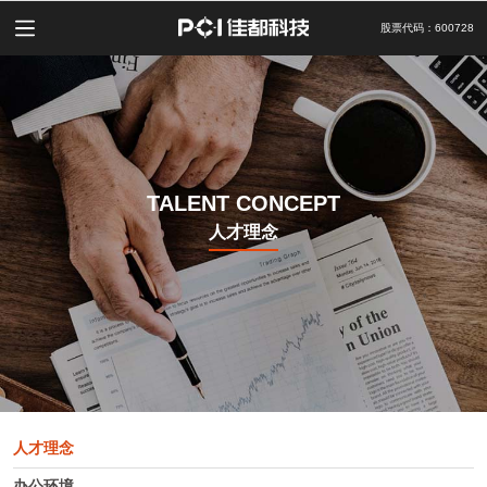
股票代码：600728
TALENT CONCEPT
人才理念
人才理念
办公环境