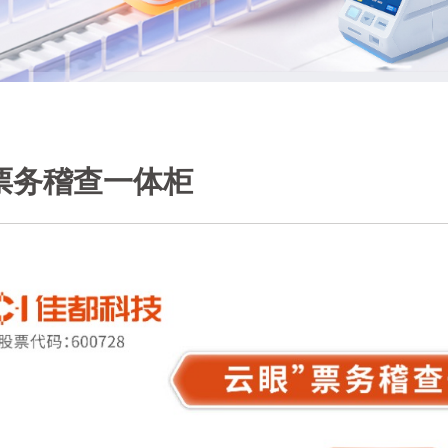
票务稽查一体柜