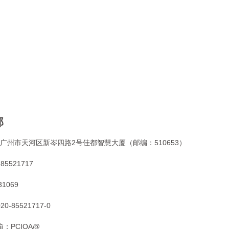
部
广州市天河区新岑四路2号佳都智慧大厦（邮编：510653）
-85521717
31069
020-85521717-0
箱：
PCIQA@