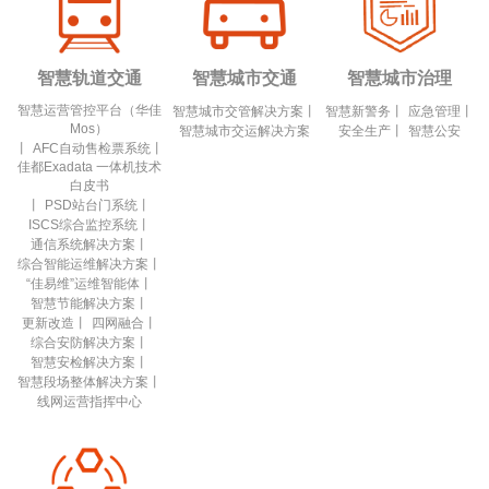
智慧轨道交通
智慧城市交通
智慧城市治理
智慧运营管控平台（华佳
智慧城市交管解决方案
丨
智慧新警务
丨
应急管理
丨
Mos）
智慧城市交运解决方案
安全生产
丨
智慧公安
丨
AFC自动售检票系统
丨
佳都Exadata 一体机技术
白皮书
丨
PSD站台门系统
丨
ISCS综合监控系统
丨
通信系统解决方案
丨
综合智能运维解决方案
丨
“佳易维”运维智能体
丨
智慧节能解决方案
丨
更新改造
丨
四网融合
丨
综合安防解决方案
丨
智慧安检解决方案
丨
智慧段场整体解决方案
丨
线网运营指挥中心