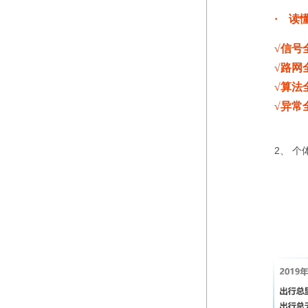
· 读
√信号
√路网
√算法
√异常
2、 