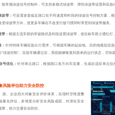
。除常规绿波信号控制外，可支持多模式绿波带、弹性绿波带设置和应急
绿波带：
可设置多套临近路口在不同速度和时段的绿波信号控制方案，根
改变绿波带方向，使更多车辆在不改变行驶习惯同时享受到绿波带服务。
波带：
根据主流车群的常驶路径及时段设置绿波带，使目标车群少遇红灯
路：
针对特殊车辆应急出行需求，可根据车辆的起始地、目的地规划应急
行“绿波控制”。应急车辆通过后，系统能够恢复到原来的运行状态，尽快
信号优化：
针对单点路口，根据路口各方向车流量，生成自适应单点信
对象风险评估助力安全防控
、路、企业四大对象安全
评价体系，实现时空维度叠
险量化评估，多维度分析安全风险成因，对潜在安全
预
警，助力交通安全防控。