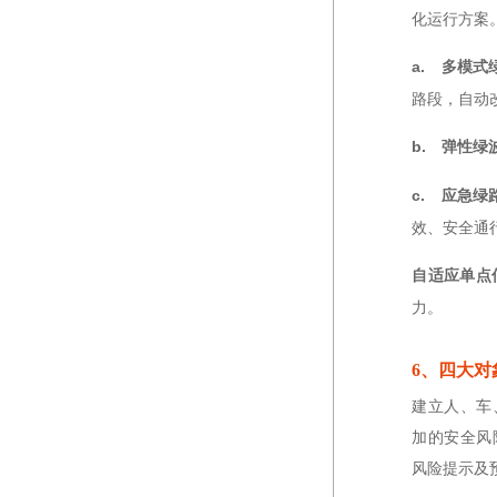
化运行方案
a.　多模式
路段，自动
b.　弹性绿
c.　应急绿
效、安全通
自适应单点
力。
6、四大
建立人、车
加的安全风
风险提示及