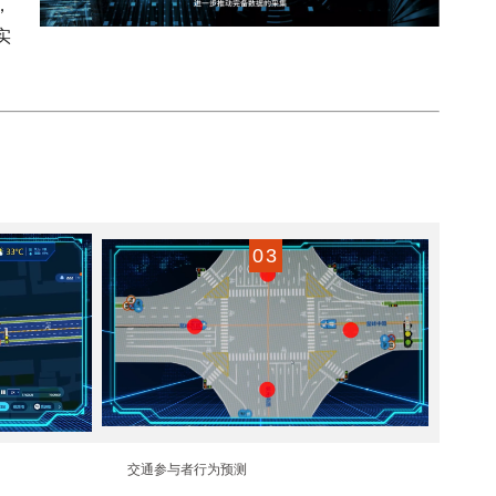
，
实
0
3
交通参与者行为预测