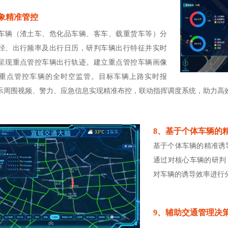
象精准管控
车辆（渣土车、危化品车辆、客车、载重货车等）分
径、出行频率及出行日历，研判车辆出行特征并实时
呈现重点管控车辆出行轨迹。建立重点管控车辆画像
重点管控车辆的全时空监管。目标车辆上路实时报
示周围视频、警力、应急信息实现精准布控，联动指挥调度系统，助力高
8、基于个体车辆的
基于个体车辆的精准诱
通过对核心车辆的研判
对车辆的诱导效率进行
9、辅助交通管理决