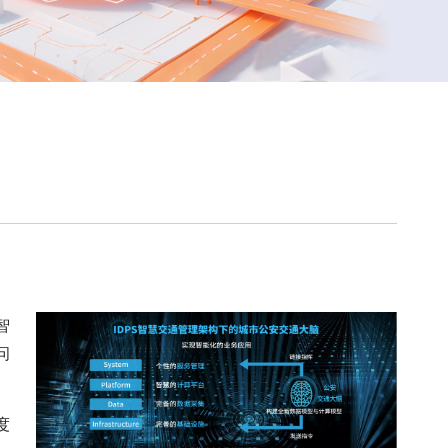
智
问
度